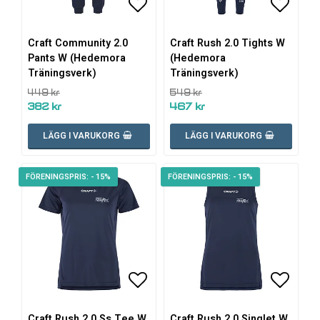
Lägg till i favoritlistan
Lägg ti
Craft Community 2.0
Craft Rush 2.0 Tights W
Pants W (Hedemora
(Hedemora
Träningsverk)
Träningsverk)
449 kr
549 kr
382 kr
467 kr
LÄGG I VARUKORG
LÄGG I VARUKORG
- 15%
- 15%
Lägg till i favoritlistan
Lägg ti
Craft Rush 2.0 Ss Tee W
Craft Rush 2.0 Singlet W