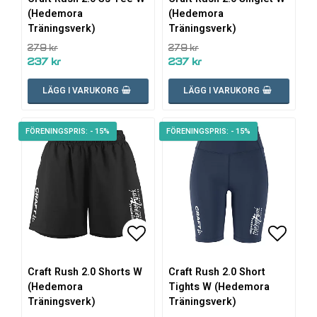
(Hedemora
(Hedemora
Träningsverk)
Träningsverk)
279 kr
279 kr
237 kr
237 kr
LÄGG I VARUKORG
LÄGG I VARUKORG
- 15%
- 15%
Lägg till i favoritlistan
Lägg ti
Lägg ti
Craft Rush 2.0 Shorts W
Craft Rush 2.0 Short
(Hedemora
Tights W (Hedemora
Träningsverk)
Träningsverk)