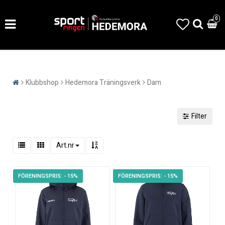
0
Klubbshop
Hedemora Träningsverk
Dam
Filter
Art.nr
- 15%
- 15%