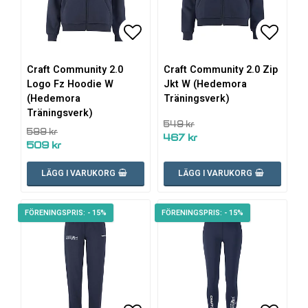
Lägg till i favoritlistan
Lägg ti
Craft Community 2.0
Craft Community 2.0 Zip
Logo Fz Hoodie W
Jkt W (Hedemora
(Hedemora
Träningsverk)
Träningsverk)
549 kr
599 kr
467 kr
509 kr
LÄGG I VARUKORG
LÄGG I VARUKORG
- 15%
- 15%