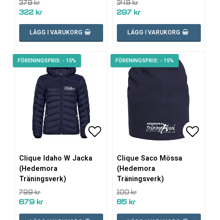
379 kr
349 kr
322 kr
297 kr
LÄGG I VARUKORG
LÄGG I VARUKORG
- 15%
- 15%
Lägg till i favoritlistan
Lägg till i favoritlistan
Lägg ti
Clique Idaho W Jacka
Clique Saco Mössa
(Hedemora
(Hedemora
Träningsverk)
Träningsverk)
799 kr
100 kr
679 kr
85 kr